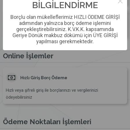
×
BİLGİLENDİRME
Borçlu olan mükelleflerimiz HIZLI ÖDEME GİRİŞİ
Nöbetçi Eczaneler
adımından yalnızca borç ödeme işlemini
gerçekleştirebilirsiniz. K.V.K.K. kapsamında
Çankaya Nöbetçi Eczaneler
Geriye Dönük makbuz dökümü için ÜYE GİRİŞİ
yapılması gerekmektedir.
Online İşlemler
Hızlı Giriş Borç Ödeme
Hızlı veya şifreli giriş ile borçlarınızı ve vergilerinizi
ödeyebilirsiniz
Ödeme Noktaları İşlemleri