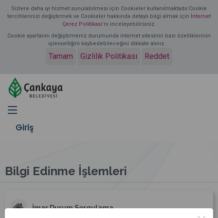
Sizlere daha iyi hizmet sunulabilmesi için Cookieler kullanılmaktadır.Cookie
tercihlerinizi değiştirmek ve Cookieler hakkında detaylı bilgi almak için
İnternet
Çerez Politikası
’nı inceleyebilirsiniz.
Cookie ayarlarını değiştirmeniz durumunda internet sitesinin bazı özelliklerinin
işlevselliğini kaybedebileceğini dikkate alınız.
Tamam
Gizlilik Politikası
Reddet
Giriş
Bilgi Edinme İşlemleri
İmar Durum Sorgulama